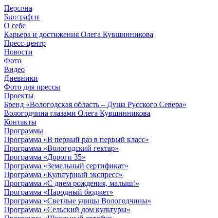
Персона
© 2012 - 2023,
Биография
КУВШИННИКОВ О.А.
О себе
Карьера и достижения Олега Кувшинникова
Пресс-центр
Новости
Фото
Видео
Дневники
Фото для прессы
Проекты
Бренд «Вологодская область – Душа Русского Севера»
Вологодчина глазами Олега Кувшинникова
Контакты
Программы
Программа «В первый раз в первый класс»
Программа «Вологодский гектар»
Программа «Дороги 35»
Программа «Земельный сертификат»
Программа «Культурный экспресс»
Программа «С днем рождения, малыш!»
Программа «Народный бюджет»
Программа «Светлые улицы Вологодчины»
Программа «Сельский дом культуры»