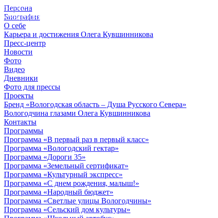
Персона
© 2012 - 2023,
Биография
КУВШИННИКОВ О.А.
О себе
Карьера и достижения Олега Кувшинникова
Пресс-центр
Новости
Фото
Видео
Дневники
Фото для прессы
Проекты
Бренд «Вологодская область – Душа Русского Севера»
Вологодчина глазами Олега Кувшинникова
Контакты
Программы
Программа «В первый раз в первый класс»
Программа «Вологодский гектар»
Программа «Дороги 35»
Программа «Земельный сертификат»
Программа «Культурный экспресс»
Программа «С днем рождения, малыш!»
Программа «Народный бюджет»
Программа «Светлые улицы Вологодчины»
Программа «Сельский дом культуры»