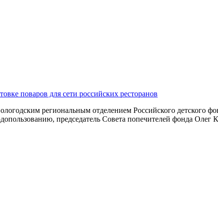
овке поваров для сети российских ресторанов
ологодским региональным отделением Российского детского фон
одопользованию, председатель Совета попечителей фонда Олег