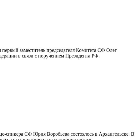
л первый заместитель председателя Комитета СФ Олег
дерации в связи с поручением Президента РФ.
це-спикера СФ Юрия Воробьева состоялось в Архангельске. В
еральных и региональных органов власти,