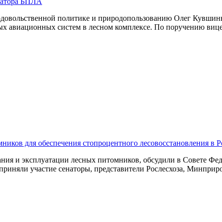
ратора БПЛА
родовольственной политике и природопользованию Олег Кувши
ых авиационных систем в лесном комплексе. По поручению вице
ников для обеспечения стопроцентного лесовосстановления в Р
ания и эксплуатации лесных питомников, обсудили в Совете Ф
приняли участие сенаторы, представители Рослесхоза, Минприр