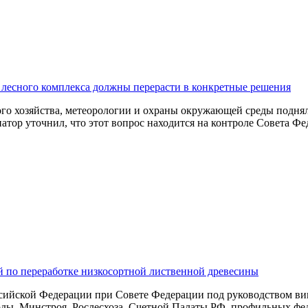
лесного комплекса должны перерасти в конкретные решения
ого хозяйства, метеорологии и охраны окружающей среды подня
тор уточнил, что этот вопрос находится на контроле Совета Фе
 по переработке низкосортной лиственной древесины
ссийской Федерации при Совете Федерации под руководством ви
ы, Минстроя, Рослесхоза, Счетной Палаты РФ, профильных фед