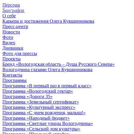
Персона
© 2012 - 2023,
Биография
КУВШИННИКОВ О.А.
О себе
Карьера и достижения Олега Кувшинникова
Пресс-центр
Новости
Фото
Видео
Дневники
Фото для прессы
Проекты
Бренд «Вологодская область – Душа Русского Севера»
Вологодчина глазами Олега Кувшинникова
Контакты
Программы
Программа «В первый раз в первый класс»
Программа «Вологодский гектар»
Программа «Дороги 35»
Программа «Земельный сертификат»
Программа «Культурный экспресс»
Программа «С днем рождения, малыш!»
Программа «Народный бюджет»
Программа «Светлые улицы Вологодчины»
Программа «Сельский дом культуры»