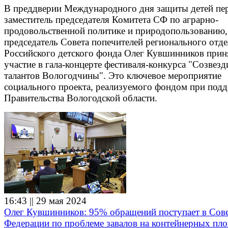
В преддверии Международного дня защиты детей пе
заместитель председателя Комитета СФ по аграрно-
продовольственной политике и природопользованию,
председатель Совета попечителей регионального отд
Российского детского фонда Олег Кувшинников прин
участие в гала-концерте фестиваля-конкурса "Созвезд
талантов Вологодчины". Это ключевое мероприятие
социального проекта, реализуемого фондом при под
Правительства Вологодской области.
16:43 || 29 мая 2024
Олег Кувшинников: 95% обращений поступает в Сов
Федерации по проблеме завалов на контейнерных пл