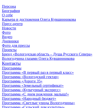
Персона
Биография
О себе
Карьера и достижения Олега Кувшинникова
Пресс-центр
Новости
Фото
Видео
Дневники
Фото для прессы
Проекты
Бренд «Вологодская область – Душа Русского Севера»
Вологодчина глазами Олега Кувшинникова
Контакты
Программы
Программа «В первый раз в первый класс»
Программа «Вологодский гектар»
Программа «Дороги 35»
Программа «Земельный сертификат»
Программа «Культурный экспресс»
Программа «С днем рождения, малыш!»
Программа «Народный бюджет»
Программа «Светлые улицы Вологодчины»
Программа «Сельский дом культуры»