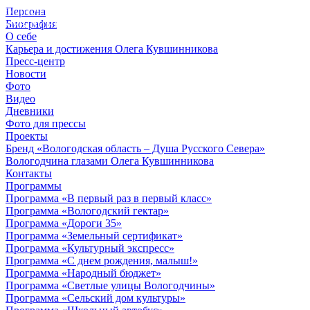
Персона
© 2012 - 2023,
Биография
КУВШИННИКОВ О.А.
О себе
Карьера и достижения Олега Кувшинникова
Пресс-центр
Новости
Фото
Видео
Дневники
Фото для прессы
Проекты
Бренд «Вологодская область – Душа Русского Севера»
Вологодчина глазами Олега Кувшинникова
Контакты
Программы
Программа «В первый раз в первый класс»
Программа «Вологодский гектар»
Программа «Дороги 35»
Программа «Земельный сертификат»
Программа «Культурный экспресс»
Программа «С днем рождения, малыш!»
Программа «Народный бюджет»
Программа «Светлые улицы Вологодчины»
Программа «Сельский дом культуры»