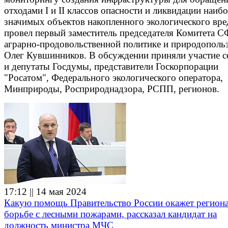
отходами I и II классов опасности и ликвидации наибо
значимых объектов накопленного экологического вре
провел первый заместитель председателя Комитета С
аграрно-продовольственной политике и природополь
Олег Кувшинников. В обсуждении приняли участие с
и депутаты Госдумы, представители Госкорпорации
"Росатом", Федерального экологического оператора,
Минприроды, Росприроднадзора, РСПП, регионов.
17:12 || 14 мая 2024
Какую помощь Правительство России окажет регион
борьбе с лесными пожарами, рассказал кандидат на
должность министра МЧС