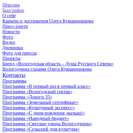
Персона
© 2012 - 2023,
Биография
КУВШИННИКОВ О.А.
О себе
Карьера и достижения Олега Кувшинникова
Пресс-центр
Новости
Фото
Видео
Дневники
Фото для прессы
Проекты
Бренд «Вологодская область – Душа Русского Севера»
Вологодчина глазами Олега Кувшинникова
Контакты
Программы
Программа «В первый раз в первый класс»
Программа «Вологодский гектар»
Программа «Дороги 35»
Программа «Земельный сертификат»
Программа «Культурный экспресс»
Программа «С днем рождения, малыш!»
Программа «Народный бюджет»
Программа «Светлые улицы Вологодчины»
Программа «Сельский дом культуры»