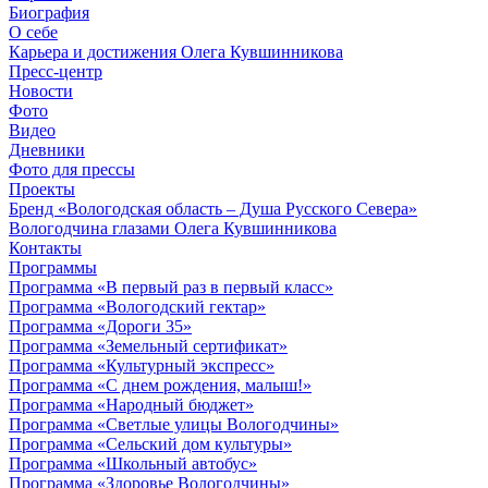
Биография
О себе
Карьера и достижения Олега Кувшинникова
Пресс-центр
Новости
Фото
Видео
Дневники
Фото для прессы
Проекты
Бренд «Вологодская область – Душа Русского Севера»
Вологодчина глазами Олега Кувшинникова
Контакты
Программы
Программа «В первый раз в первый класс»
Программа «Вологодский гектар»
Программа «Дороги 35»
Программа «Земельный сертификат»
Программа «Культурный экспресс»
Программа «С днем рождения, малыш!»
Программа «Народный бюджет»
Программа «Светлые улицы Вологодчины»
Программа «Сельский дом культуры»
Программа «Школьный автобус»
Программа «Здоровье Вологодчины»