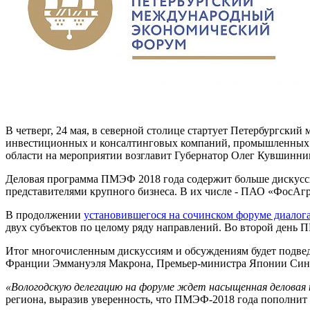
В четверг, 24 мая, в северной столице стартует Петербургск
инвестиционных и консалтинговых компаний, промышленных п
области на мероприятии возглавит Губернатор Олег Кувшинни
Деловая программа ПМЭФ 2018 года содержит больше дискусс
представителями крупного бизнеса. В их числе - ПАО «ФосАгр
В продолжении
установившегося на сочинском форуме диалог
двух субъектов по целому ряду направлений. Во второй день
Итог многочисленным дискуссиям и обсуждениям будет подвед
Франции Эммануэля Макрона, Премьер-министра Японии Синд
«Вологодскую делегацию на форуме ждет насыщенная деловая пр
региона, выразив уверенность, что ПМЭФ-2018 года пополни