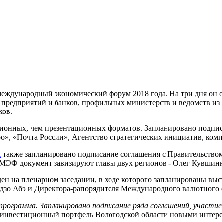
ий международный экономический форум 2018 года. На три дня о
редприятий и банков, профильных министерств и ведомств из 
ков.
ионных, чем презентационных форматов. Запланировано подпис
о», «Почта России», Агентство стратегических инициатив, ком
а
также запланировано подписание соглашения с Правительством
 ПМЭФ документ завизируют главы двух регионов - Олег Кувши
ен на пленарном заседании, в ходе которого запланированы вы
зо Абэ и Директора-рапорядителя Международного валютного 
ограмма. Запланировано подписание ряда соглашений, участие в 
т инвестиционный портфель Вологодской области новыми интер