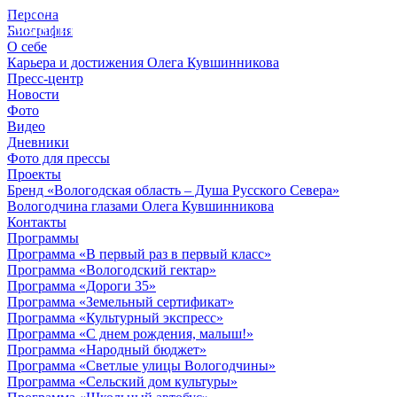
Персона
© 2012 - 2023,
Биография
КУВШИННИКОВ О.А.
О себе
Карьера и достижения Олега Кувшинникова
Пресс-центр
Новости
Фото
Видео
Дневники
Фото для прессы
Проекты
Бренд «Вологодская область – Душа Русского Севера»
Вологодчина глазами Олега Кувшинникова
Контакты
Программы
Программа «В первый раз в первый класс»
Программа «Вологодский гектар»
Программа «Дороги 35»
Программа «Земельный сертификат»
Программа «Культурный экспресс»
Программа «С днем рождения, малыш!»
Программа «Народный бюджет»
Программа «Светлые улицы Вологодчины»
Программа «Сельский дом культуры»