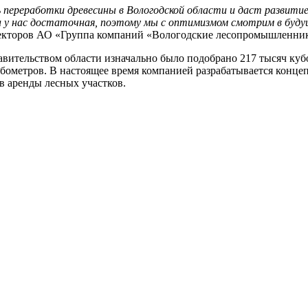
ереработки древесины в Вологодской области и даст развитие п
а у нас достаточная, поэтому мы с оптимизмом смотрим в будущ
иректоров АО «Группа компаний «Вологодские лесопромышленни
авительством области изначально было подобрано 217 тысяч ку
убометров. В настоящее время компанией разрабатывается конце
в аренды лесных участков.