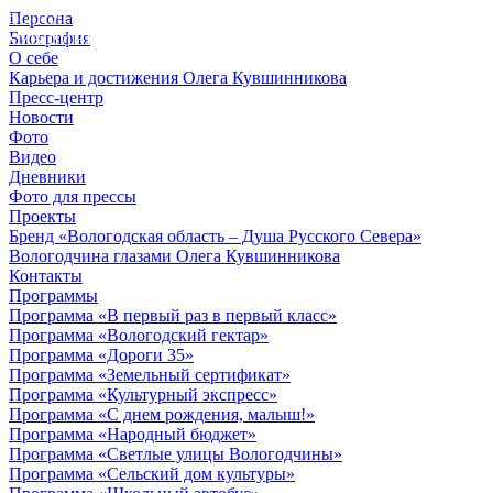
Персона
© 2012 - 2023,
Биография
КУВШИННИКОВ О.А.
О себе
Карьера и достижения Олега Кувшинникова
Пресс-центр
Новости
Фото
Видео
Дневники
Фото для прессы
Проекты
Бренд «Вологодская область – Душа Русского Севера»
Вологодчина глазами Олега Кувшинникова
Контакты
Программы
Программа «В первый раз в первый класс»
Программа «Вологодский гектар»
Программа «Дороги 35»
Программа «Земельный сертификат»
Программа «Культурный экспресс»
Программа «С днем рождения, малыш!»
Программа «Народный бюджет»
Программа «Светлые улицы Вологодчины»
Программа «Сельский дом культуры»