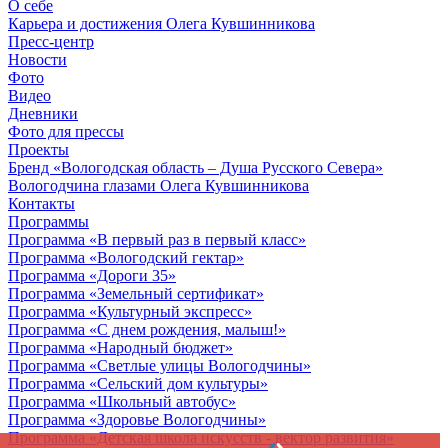
О себе
Карьера и достижения Олега Кувшинникова
Пресс-центр
Новости
Фото
Видео
Дневники
Фото для прессы
Проекты
Бренд «Вологодская область – Душа Русского Севера»
Вологодчина глазами Олега Кувшинникова
Контакты
Программы
Программа «В первый раз в первый класс»
Программа «Вологодский гектар»
Программа «Дороги 35»
Программа «Земельный сертификат»
Программа «Культурный экспресс»
Программа «С днем рождения, малыш!»
Программа «Народный бюджет»
Программа «Светлые улицы Вологодчины»
Программа «Сельский дом культуры»
Программа «Школьный автобус»
Программа «Здоровье Вологодчины»
Программа «Детская школа искусств - вектор развития»