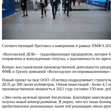
Соответствующий Протокол о намерениях в рамках ПМФЭ-2018
«Вохтожский ДОК» - градообразующее предприятие, которое б
отправлены в вынужденные отпуска, а задолженность по зарпла
Вопрос восстановления производственной деятельности предпр
ФМК и Группу компаний «Вологодские лесопромышленники». Их
Новый проект на базе ООО «Плитвуд»подразумевает строитель
ДСП до 300 тысяч кубометров. Объем инвестиций - более 4,5 
производственную мощность в 2021 году составит 150 млн. руб
«Это очень важный проект для региона.
Благодарю инвесторов
получил новый вектор развития. Я уверен, что все наши дого
предоставление региональных льгот под реализацию этого кру