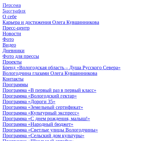
Персона
© 2012 - 2023,
Биография
КУВШИННИКОВ О.А.
О себе
Карьера и достижения Олега Кувшинникова
Пресс-центр
Новости
Фото
Видео
Дневники
Фото для прессы
Проекты
Бренд «Вологодская область – Душа Русского Севера»
Вологодчина глазами Олега Кувшинникова
Контакты
Программы
Программа «В первый раз в первый класс»
Программа «Вологодский гектар»
Программа «Дороги 35»
Программа «Земельный сертификат»
Программа «Культурный экспресс»
Программа «С днем рождения, малыш!»
Программа «Народный бюджет»
Программа «Светлые улицы Вологодчины»
Программа «Сельский дом культуры»