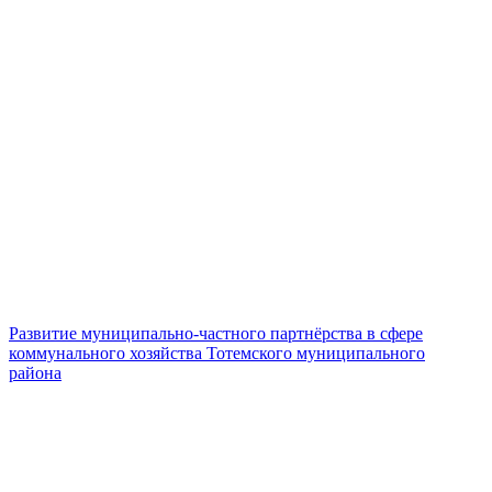
Развитие муниципально-частного партнёрства в сфере
коммунального хозяйства Тотемского муниципального
района