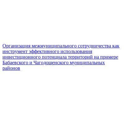
Организация межмуниципального сотрудничества как
инструмент эффективного использования
инвестиционного потенциала территорий на примере
Бабаевского и Чагодощенского муниципальных
районов