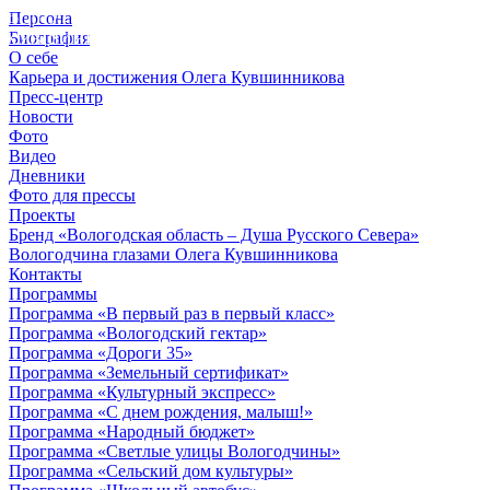
Персона
© 2012 - 2023,
Биография
КУВШИННИКОВ О.А.
О себе
Карьера и достижения Олега Кувшинникова
Пресс-центр
Новости
Фото
Видео
Дневники
Фото для прессы
Проекты
Бренд «Вологодская область – Душа Русского Севера»
Вологодчина глазами Олега Кувшинникова
Контакты
Программы
Программа «В первый раз в первый класс»
Программа «Вологодский гектар»
Программа «Дороги 35»
Программа «Земельный сертификат»
Программа «Культурный экспресс»
Программа «С днем рождения, малыш!»
Программа «Народный бюджет»
Программа «Светлые улицы Вологодчины»
Программа «Сельский дом культуры»