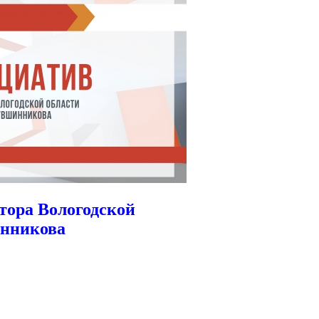
тора Вологодской
инникова