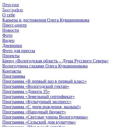
Персона
© 2012 - 2023,
Биография
КУВШИННИКОВ О.А.
О себе
Карьера и достижения Олега Кувшинникова
Пресс-центр
Новости
Фото
Видео
Дневники
Фото для прессы
Проекты
Бренд «Вологодская область – Душа Русского Севера»
Вологодчина глазами Олега Кувшинникова
Контакты
Программы
Программа «В первый раз в первый класс»
Программа «Вологодский гектар»
Программа «Дороги 35»
Программа «Земельный сертификат»
Программа «Культурный экспресс»
Программа «С днем рождения, малыш!»
Программа «Народный бюджет»
Программа «Светлые улицы Вологодчины»
Программа «Сельский дом культуры»