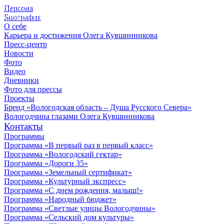
Персона
© 2012 - 2023,
Биография
КУВШИННИКОВ О.А.
О себе
Карьера и достижения Олега Кувшинникова
Пресс-центр
Новости
Фото
Видео
Дневники
Фото для прессы
Проекты
Бренд «Вологодская область – Душа Русского Севера»
Вологодчина глазами Олега Кувшинникова
Контакты
Программы
Программа «В первый раз в первый класс»
Программа «Вологодский гектар»
Программа «Дороги 35»
Программа «Земельный сертификат»
Программа «Культурный экспресс»
Программа «С днем рождения, малыш!»
Программа «Народный бюджет»
Программа «Светлые улицы Вологодчины»
Программа «Сельский дом культуры»