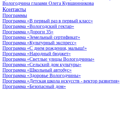
Вологодчина глазами Олега Кувшинникова
Контакты
Программы
Программа «В первый раз в первый класс»
Программа «Вологодский гектар»
Программа «Дороги 35»
Программа «Земельный сертификат»
Программа «Культурный экспресс»
Программа «С днем рождения, малыш!»
Программа «Народный бюджет»
Программа «Светлые улицы Вологодчины»
Программа «Сельский дом культуры»
Программа «Школьный автобус»
Программа «Здоровье Вологодчины»
Программа «Детская школа искусств - вектор развития»
Программа «Безопасный дом»