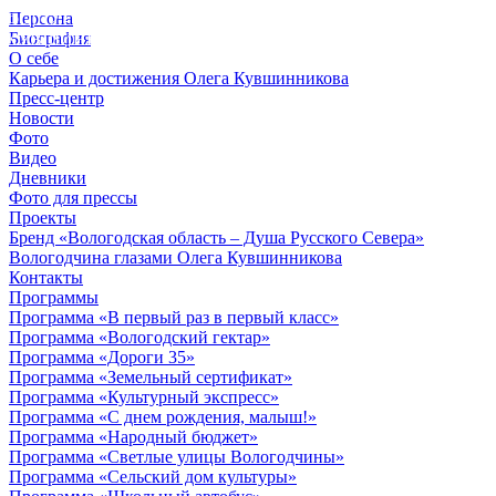
Персона
© 2012 - 2023,
Биография
КУВШИННИКОВ О.А.
О себе
Карьера и достижения Олега Кувшинникова
Пресс-центр
Новости
Фото
Видео
Дневники
Фото для прессы
Проекты
Бренд «Вологодская область – Душа Русского Севера»
Вологодчина глазами Олега Кувшинникова
Контакты
Программы
Программа «В первый раз в первый класс»
Программа «Вологодский гектар»
Программа «Дороги 35»
Программа «Земельный сертификат»
Программа «Культурный экспресс»
Программа «С днем рождения, малыш!»
Программа «Народный бюджет»
Программа «Светлые улицы Вологодчины»
Программа «Сельский дом культуры»