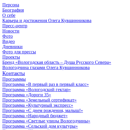
Персона
Биография
О себе
Карьера и достижения Олега Кувшинникова
Пресс-центр
Новости
Фото
Видео
Дневники
Фото для прессы
Проекты
Бренд «Вологодская область – Душа Русского Севера»
Вологодчина глазами Олега Кувшинникова
Контакты
Программы
Программа «В первый раз в первый класс»
Программа «Вологодский гектар»
Программа «Дороги 35»
Программа «Земельный сертификат»
Программа «Культурный экспресс»
Программа «С днем рождения, малыш!»
Программа «Народный бюджет»
Программа «Светлые улицы Вологодчины»
Программа «Сельский дом культуры»