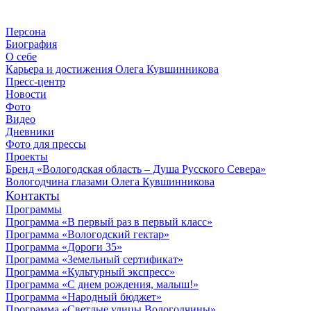
Персона
Биография
О себе
Карьера и достижения Олега Кувшинникова
Пресс-центр
Новости
Фото
Видео
Дневники
Фото для прессы
Проекты
Бренд «Вологодская область – Душа Русского Севера»
Вологодчина глазами Олега Кувшинникова
Контакты
Программы
Программа «В первый раз в первый класс»
Программа «Вологодский гектар»
Программа «Дороги 35»
Программа «Земельный сертификат»
Программа «Культурный экспресс»
Программа «С днем рождения, малыш!»
Программа «Народный бюджет»
Программа «Светлые улицы Вологодчины»