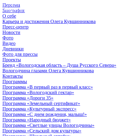
Персона
© 2012 - 2023,
Биография
КУВШИННИКОВ О.А.
О себе
Карьера и достижения Олега Кувшинникова
Пресс-центр
Новости
Фото
Видео
Дневники
Фото для прессы
Проекты
Бренд «Вологодская область – Душа Русского Севера»
Вологодчина глазами Олега Кувшинникова
Контакты
Программы
Программа «В первый раз в первый класс»
Программа «Вологодский гектар»
Программа «Дороги 35»
Программа «Земельный сертификат»
Программа «Культурный экспресс»
Программа «С днем рождения, малыш!»
Программа «Народный бюджет»
Программа «Светлые улицы Вологодчины»
Программа «Сельский дом культуры»