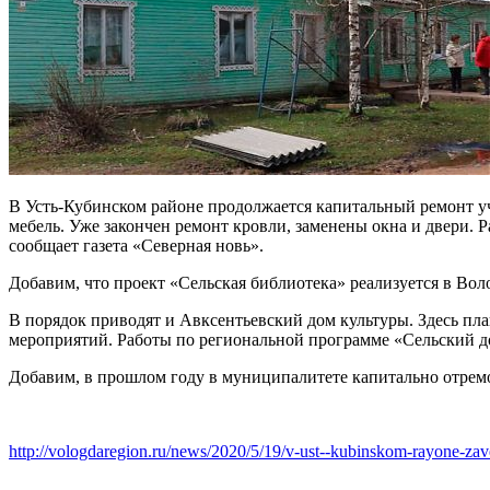
В Усть-Кубинском районе продолжается капитальный ремонт уч
мебель. Уже закончен ремонт кровли, заменены окна и двери. 
сообщает газета «Северная новь».
Добавим, что проект «Сельская библиотека» реализуется в Вол
В порядок приводят и Авксентьевский дом культуры. Здесь пла
мероприятий. Работы по региональной программе «Сельский до
Добавим, в прошлом году в муниципалитете капитально отрем
http://vologdaregion.ru/news/2020/5/19/v-ust--kubinskom-rayone-zav