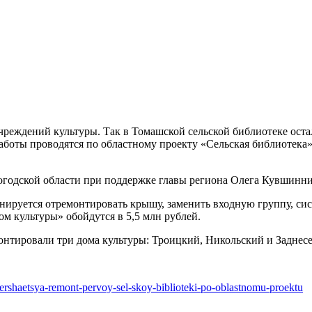
реждений культуры. Так в Томашской сельской библиотеке остал
Работы проводятся по областному проекту «Сельская библиотека»
огодской области при поддержке главы региона Олега Кувшинник
нируется отремонтировать крышу, заменить входную группу, систе
м культуры» обойдутся в 5,5 млн рублей.
онтировали три дома культуры: Троицкий, Никольский и Заднесе
ershaetsya-remont-pervoy-sel-skoy-biblioteki-po-oblastnomu-proektu