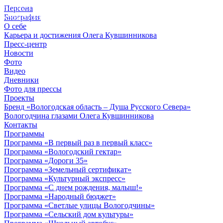
Персона
© 2012 - 2023,
Биография
КУВШИННИКОВ О.А.
О себе
Карьера и достижения Олега Кувшинникова
Пресс-центр
Новости
Фото
Видео
Дневники
Фото для прессы
Проекты
Бренд «Вологодская область – Душа Русского Севера»
Вологодчина глазами Олега Кувшинникова
Контакты
Программы
Программа «В первый раз в первый класс»
Программа «Вологодский гектар»
Программа «Дороги 35»
Программа «Земельный сертификат»
Программа «Культурный экспресс»
Программа «С днем рождения, малыш!»
Программа «Народный бюджет»
Программа «Светлые улицы Вологодчины»
Программа «Сельский дом культуры»