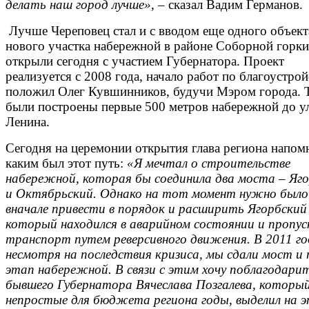
делать наш город лучше»,
– сказал Вадим Германов.
Лучше Череповец стал и с вводом еще одного объект
нового участка набережной в районе Соборной горки
открыли сегодня с участием Губернатора. Проект
реализуется с 2008 года, начало работ по благоустрой
положил Олег Кувшинников, будучи Мэром города. 
были построены первые 500 метров набережной до 
Ленина.
Сегодня на церемонии открытия глава региона напом
каким был этот путь:
«Я мечтал о строительстве
набережной, которая бы соединила два моста – Яг
и Октябрьский. Однако на тот момент нужно было
вначале привести в порядок и расширить Ягорбский
который находился в аварийном состоянии и пропус
транспорт путем реверсивного движения. В 2011 го
несмотря на последствия кризиса, мы сдали мост и
этап набережной. В связи с этим хочу поблагодари
бывшего Губернатора Вячеслава Позгалева, который
непростые для бюджета региона годы, выделил на э