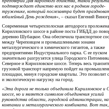
преддверии Дня народного единства, такой результ
подтверждает единство всех нас в родном городе-
труженике, который послезавтра будет праздноват
юбилейный День рождения»,
– сказал Евгений Виног
Современная четырехполосная автодорога проложена
Кирилловского шоссе в районе поста ГИБДД до пово
деревню Шубацкое. Она обеспечила транспортное со
между Череповцом и промышленными зонами
металлургического и химического гигантов, а также
предприятиями Индустриального парка. С ее пуском
значительно разгрузятся улица Городского Питомник
Северное и Кирилловское шоссе. Теперь весь транзит
грузовой транспорт напрямую пойдет на промышлен
площадки, минуя городские кварталы. Это позволит 
и экологическую нагрузку на город.
«Эта дорога не только объединила Кирилловское и 
шоссе, но и является символом объединения усилий
руководства области, городской администрации, н
компании и металлургического комбината. Вот так,