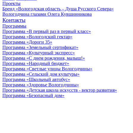
Проекты
Бренд «Вологодская область – Душа Русского Севера»
Вологодчина глазами Олега Кувшинникова
Контакты
Программы
Программа «В первый раз в первый класс»
Программа «Вологодский гектар»
Программа «Дороги 35»
Программа «Земельный сертификат»
Программа «Культурный экспресс»
Программа «С днем рождения, малыш!»
Программа «Народный бюджет»
Программа «Светлые улицы Вологодчины»
Программа «Сельский дом культуры»
Программа «Школьный автобус»
Программа «Здоровье Вологодчины»
Программа «Детская школа искусств - вектор развития»
Программа «Безопасный дом»