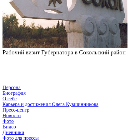
Рабочий визит Губернатора в Сокольский район
Персона
Биография
О себе
Карьера и достижения Олега Кувшинникова
Пресс-центр
Новости
Фото
Видео
Дневники
Фото для прессы