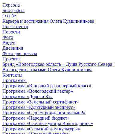
Персона
© 2012 - 2023,
Биография
КУВШИННИКОВ О.А.
О себе
Карьера и достижения Олега Кувшинникова
Пресс-центр
Новости
Фото
Видео
Дневники
Фото для прессы
Проекты
Бренд «Вологодская область – Душа Русского Севера»
Вологодчина глазами Олега Кувшинникова
Контакты
Программы
Программа «В первый раз в первый класс»
Программа «Вологодский гектар»
Программа «Дороги 35»
Программа «Земельный сертификат»
Программа «Культурный экспресс»
Программа «С днем рождения, малыш!»
Программа «Народный бюджет»
Программа «Светлые улицы Вологодчины»
Программа «Сельский дом культуры»