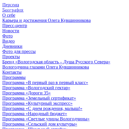
Персона
© 2012 - 2023,
Биография
КУВШИННИКОВ О.А.
О себе
Карьера и достижения Олега Кувшинникова
Пресс-центр
Новости
Фото
Видео
Дневники
Фото для прессы
Проекты
Бренд «Вологодская область – Душа Русского Севера»
Вологодчина глазами Олега Кувшинникова
Контакты
Программы
Программа «В первый раз в первый класс»
Программа «Вологодский гектар»
Программа «Дороги 35»
Программа «Земельный сертификат»
Программа «Культурный экспресс»
Программа «С днем рождения, малыш!»
Программа «Народный бюджет»
Программа «Светлые улицы Вологодчины»
Программа «Сельский дом культуры»