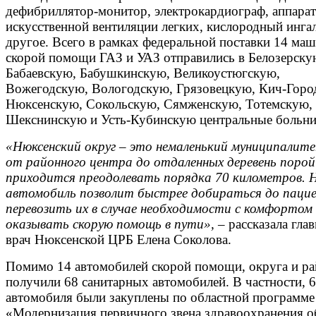
дефибриллятор-монитор, электрокардиограф, аппарат
искусственной вентиляции легких, кислородный инга
другое. Всего в рамках федеральной поставки 14 ма
скорой помощи ГАЗ и УАЗ отправились в Белозерску
Бабаевскую, Бабушкинскую, Великоустюгскую,
Вожегодскую, Вологодскую, Грязовецкую, Кич-Горо
Нюксенскую, Сокольскую, Сямженскую, Тотемскую,
Шекснинскую и Усть-Кубинскую центральные больн
«Нюксенский округ – это немаленький муниципалите
от районного центра до отдаленных деревень порой
приходится преодолевать порядка 70 километров. 
автомобиль позволит быстрее добираться до паци
перевозить их в случае необходимости с комфортом
оказывать скорую помощь в пути»,
– рассказала гла
врач Нюксенской ЦРБ Елена Соколова.
Помимо 14 автомобилей скорой помощи, округа и р
получили 68 санитарных автомобилей. В частности, 
автомобиля были закуплены по областной программе
«Модернизация первичного звена здравоохранения о