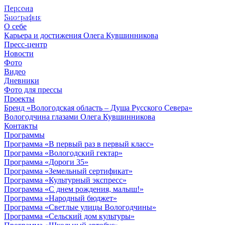
Персона
© 2012 - 2023,
Биография
КУВШИННИКОВ О.А.
О себе
Карьера и достижения Олега Кувшинникова
Пресс-центр
Новости
Фото
Видео
Дневники
Фото для прессы
Проекты
Бренд «Вологодская область – Душа Русского Севера»
Вологодчина глазами Олега Кувшинникова
Контакты
Программы
Программа «В первый раз в первый класс»
Программа «Вологодский гектар»
Программа «Дороги 35»
Программа «Земельный сертификат»
Программа «Культурный экспресс»
Программа «С днем рождения, малыш!»
Программа «Народный бюджет»
Программа «Светлые улицы Вологодчины»
Программа «Сельский дом культуры»