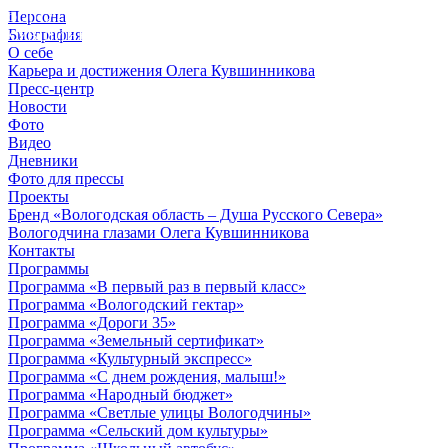
Персона
© 2012 - 2023,
Биография
КУВШИННИКОВ О.А.
О себе
Карьера и достижения Олега Кувшинникова
Пресс-центр
Новости
Фото
Видео
Дневники
Фото для прессы
Проекты
Бренд «Вологодская область – Душа Русского Севера»
Вологодчина глазами Олега Кувшинникова
Контакты
Программы
Программа «В первый раз в первый класс»
Программа «Вологодский гектар»
Программа «Дороги 35»
Программа «Земельный сертификат»
Программа «Культурный экспресс»
Программа «С днем рождения, малыш!»
Программа «Народный бюджет»
Программа «Светлые улицы Вологодчины»
Программа «Сельский дом культуры»