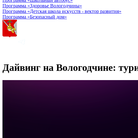
Программа «Школьный автобус»
Программа «Здоровье Вологодчины»
Программа «Детская школа искусств - вектор развития»
Программа «Безопасный дом»
Дайвинг на Вологодчине: тур