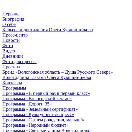
Персона
Биография
О себе
Карьера и достижения Олега Кувшинникова
Пресс-центр
Новости
Фото
Видео
Дневники
Фото для прессы
Проекты
Бренд «Вологодская область – Душа Русского Севера»
Вологодчина глазами Олега Кувшинникова
Контакты
Программы
Программа «В первый раз в первый класс»
Программа «Вологодский гектар»
Программа «Дороги 35»
Программа «Земельный сертификат»
Программа «Культурный экспресс»
Программа «С днем рождения, малыш!»
Программа «Народный бюджет»
Программа «Светлые улицы Вологодчины»