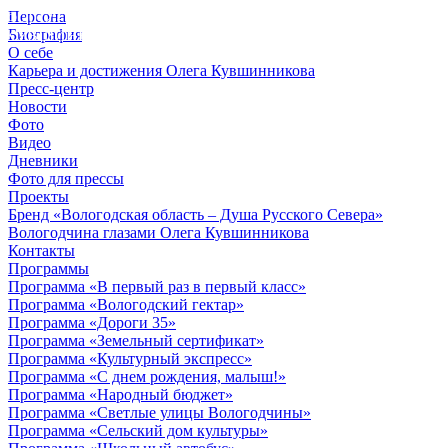
Персона
© 2012 - 2023,
Биография
КУВШИННИКОВ О.А.
О себе
Карьера и достижения Олега Кувшинникова
Пресс-центр
Новости
Фото
Видео
Дневники
Фото для прессы
Проекты
Бренд «Вологодская область – Душа Русского Севера»
Вологодчина глазами Олега Кувшинникова
Контакты
Программы
Программа «В первый раз в первый класс»
Программа «Вологодский гектар»
Программа «Дороги 35»
Программа «Земельный сертификат»
Программа «Культурный экспресс»
Программа «С днем рождения, малыш!»
Программа «Народный бюджет»
Программа «Светлые улицы Вологодчины»
Программа «Сельский дом культуры»