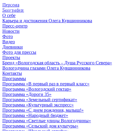
Персона
© 2012 - 2023,
Биография
КУВШИННИКОВ О.А.
О себе
Карьера и достижения Олега Кувшинникова
Пресс-центр
Новости
Фото
Видео
Дневники
Фото для прессы
Проекты
Бренд «Вологодская область – Душа Русского Севера»
Вологодчина глазами Олега Кувшинникова
Контакты
Программы
Программа «В первый раз в первый класс»
Программа «Вологодский гектар»
Программа «Дороги 35»
Программа «Земельный сертификат»
Программа «Культурный экспресс»
Программа «С днем рождения, малыш!»
Программа «Народный бюджет»
Программа «Светлые улицы Вологодчины»
Программа «Сельский дом культуры»