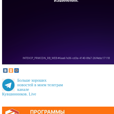
Больше хороших
новостей в моем телеграм
канале
Кувшинников. Live