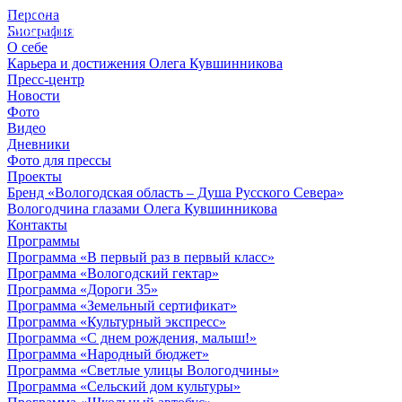
Персона
© 2012 - 2023,
Биография
КУВШИННИКОВ О.А.
О себе
Карьера и достижения Олега Кувшинникова
Пресс-центр
Новости
Фото
Видео
Дневники
Фото для прессы
Проекты
Бренд «Вологодская область – Душа Русского Севера»
Вологодчина глазами Олега Кувшинникова
Контакты
Программы
Программа «В первый раз в первый класс»
Программа «Вологодский гектар»
Программа «Дороги 35»
Программа «Земельный сертификат»
Программа «Культурный экспресс»
Программа «С днем рождения, малыш!»
Программа «Народный бюджет»
Программа «Светлые улицы Вологодчины»
Программа «Сельский дом культуры»