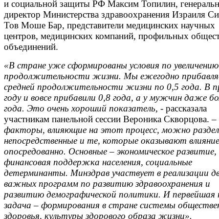
и социальной защиты РФ Максим Топилин, генераль
директор Министерства здравоохранения Израиля С
Тов Моше Бар, представители медицинских научных
центров, медицинских компаний, профильных общес
объединений.
«В стране уже сформированы условия по увеличению
продолжительности жизни. Мы ежегодно прибавля
средней продолжительности жизни по 0,5 года. В 
году и вовсе прибавили 0,8 года, а у мужчин даже бо
года. Это очень хороший показатель, -
рассказала
участникам панельной сессии Вероника Скворцова.
– 
факторы, влияющие на этот процесс, можно разде
непосредственные и те, которые оказывают влияни
опосредованно. Основные – экономическое развитие,
финансовая поддержка населения, социальные
детерминанты. Минздрав участвует в реализации дв
важных программ по развитию здравоохранения и
развитию демографической политики. И первейшая
задача – формирования в стране системы обществе
здоровья, культуры здорового образа жизни».