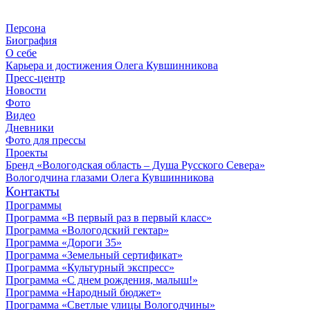
Персона
Биография
О себе
Карьера и достижения Олега Кувшинникова
Пресс-центр
Новости
Фото
Видео
Дневники
Фото для прессы
Проекты
Бренд «Вологодская область – Душа Русского Севера»
Вологодчина глазами Олега Кувшинникова
Контакты
Программы
Программа «В первый раз в первый класс»
Программа «Вологодский гектар»
Программа «Дороги 35»
Программа «Земельный сертификат»
Программа «Культурный экспресс»
Программа «С днем рождения, малыш!»
Программа «Народный бюджет»
Программа «Светлые улицы Вологодчины»