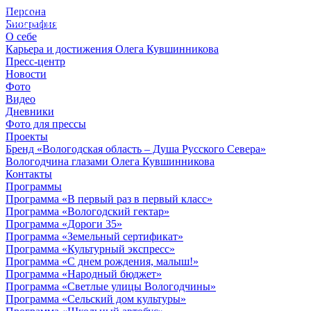
Персона
© 2012 - 2023,
Биография
КУВШИННИКОВ О.А.
О себе
Карьера и достижения Олега Кувшинникова
Пресс-центр
Новости
Фото
Видео
Дневники
Фото для прессы
Проекты
Бренд «Вологодская область – Душа Русского Севера»
Вологодчина глазами Олега Кувшинникова
Контакты
Программы
Программа «В первый раз в первый класс»
Программа «Вологодский гектар»
Программа «Дороги 35»
Программа «Земельный сертификат»
Программа «Культурный экспресс»
Программа «С днем рождения, малыш!»
Программа «Народный бюджет»
Программа «Светлые улицы Вологодчины»
Программа «Сельский дом культуры»