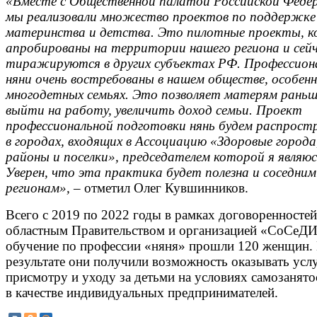
«Вместе с Общественной палатой Российской Феде
мы реализовали множество проектов по поддержке
материнства и детства. Это пилотные проекты, 
апробированы на территории нашего региона и сей
тиражируются в других субъектах РФ. Профессион
няни очень востребованы в нашем обществе, особенн
многодетных семьях. Это позволяет матерям раньш
выйти на работу, увеличить доход семьи. Проект
профессиональной подготовки нянь будем распрост
в городах, входящих в Ассоциацию «Здоровые города
районы и поселки», председателем которой я являюс
Уверен, что эта практика будет полезна и соседним
регионам»,
– отметил Олег Кувшинников.
Всего с 2019 по 2022 годы в рамках договоренносте
областным Правительством и организацией «СоСеД
обучение по профессии «няня» прошли 120 женщин.
результате они получили возможность оказывать усл
присмотру и уходу за детьми на условиях самозанято
в качестве индивидуальных предпринимателей.