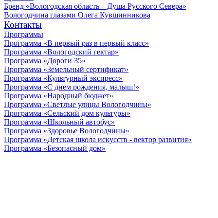
Бренд «Вологодская область – Душа Русского Севера»
Вологодчина глазами Олега Кувшинникова
Контакты
Программы
Программа «В первый раз в первый класс»
Программа «Вологодский гектар»
Программа «Дороги 35»
Программа «Земельный сертификат»
Программа «Культурный экспресс»
Программа «С днем рождения, малыш!»
Программа «Народный бюджет»
Программа «Светлые улицы Вологодчины»
Программа «Сельский дом культуры»
Программа «Школьный автобус»
Программа «Здоровье Вологодчины»
Программа «Детская школа искусств - вектор развития»
Программа «Безопасный дом»