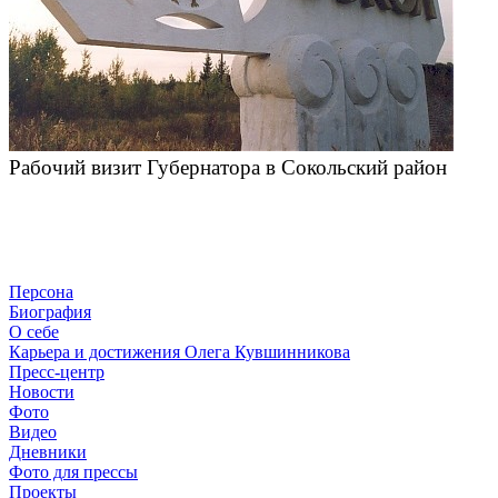
Рабочий визит Губернатора в Сокольский район
Персона
Биография
О себе
Карьера и достижения Олега Кувшинникова
Пресс-центр
Новости
Фото
Видео
Дневники
Фото для прессы
Проекты