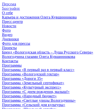
Персона
© 2012 - 2023,
Биография
КУВШИННИКОВ О.А.
О себе
Карьера и достижения Олега Кувшинникова
Пресс-центр
Новости
Фото
Видео
Дневники
Фото для прессы
Проекты
Бренд «Вологодская область – Душа Русского Севера»
Вологодчина глазами Олега Кувшинникова
Контакты
Программы
Программа «В первый раз в первый класс»
Программа «Вологодский гектар»
Программа «Дороги 35»
Программа «Земельный сертификат»
Программа «Культурный экспресс»
Программа «С днем рождения, малыш!»
Программа «Народный бюджет»
Программа «Светлые улицы Вологодчины»
Программа «Сельский дом культуры»