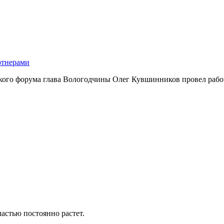
ртнерами
ского форума глава Вологодчины Олег Кувшинников провел раб
астью постоянно растет.