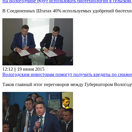
На Вологодчине будут использовать биотехнологии в сельском 
В Соединенных Штатах 40% используемых удобрений биотехнол
12:12 || 19 июня 2015
Вологодским инвесторам помогут получить кредиты по сниже
Таков главный итог переговоров между Губернатором Волог