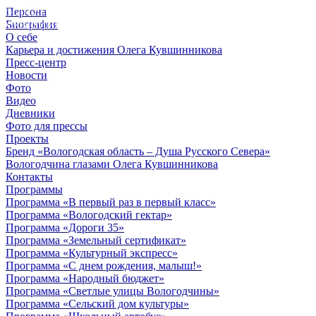
Персона
© 2012 - 2023,
Биография
КУВШИННИКОВ О.А.
О себе
Карьера и достижения Олега Кувшинникова
Пресс-центр
Новости
Фото
Видео
Дневники
Фото для прессы
Проекты
Бренд «Вологодская область – Душа Русского Севера»
Вологодчина глазами Олега Кувшинникова
Контакты
Программы
Программа «В первый раз в первый класс»
Программа «Вологодский гектар»
Программа «Дороги 35»
Программа «Земельный сертификат»
Программа «Культурный экспресс»
Программа «С днем рождения, малыш!»
Программа «Народный бюджет»
Программа «Светлые улицы Вологодчины»
Программа «Сельский дом культуры»