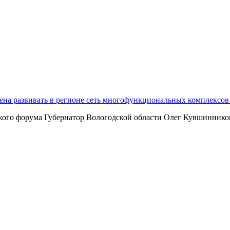
на развивать в регионе сеть многофункциональных комплексов
ского форума Губернатор Вологодской области Олег Кувшинни