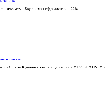
хозяйстве
огические, в Европе эта цифра достигает 22%.
нным ставкам
одчины Олегом Кувшинниковым и директором ФГАУ «РФТР», Фо