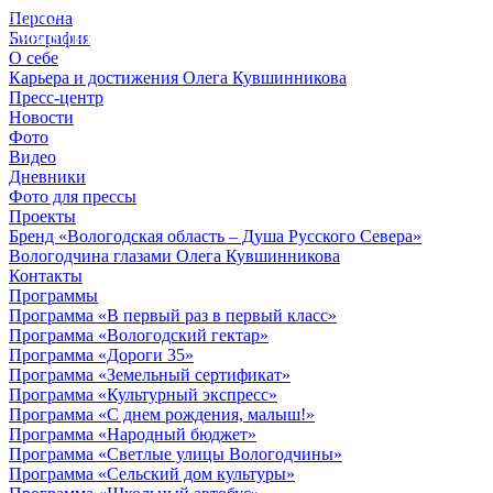
Персона
© 2012 - 2023,
Биография
КУВШИННИКОВ О.А.
О себе
Карьера и достижения Олега Кувшинникова
Пресс-центр
Новости
Фото
Видео
Дневники
Фото для прессы
Проекты
Бренд «Вологодская область – Душа Русского Севера»
Вологодчина глазами Олега Кувшинникова
Контакты
Программы
Программа «В первый раз в первый класс»
Программа «Вологодский гектар»
Программа «Дороги 35»
Программа «Земельный сертификат»
Программа «Культурный экспресс»
Программа «С днем рождения, малыш!»
Программа «Народный бюджет»
Программа «Светлые улицы Вологодчины»
Программа «Сельский дом культуры»