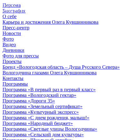
Персона
© 2012 - 2023,
Биография
КУВШИННИКОВ О.А.
О себе
Карьера и достижения Олега Кувшинникова
Пресс-центр
Новости
Фото
Видео
Дневники
Фото для прессы
Проекты
Бренд «Вологодская область – Душа Русского Севера»
Вологодчина глазами Олега Кувшинникова
Контакты
Программы
Программа «В первый раз в первый класс»
Программа «Вологодский гектар»
Программа «Дороги 35»
Программа «Земельный сертификат»
Программа «Культурный экспресс»
Программа «С днем рождения, малыш!»
Программа «Народный бюджет»
Программа «Светлые улицы Вологодчины»
Программа «Сельский дом культуры»