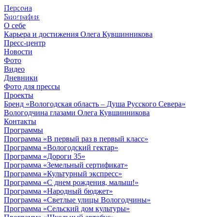
Персона
© 2012 - 2023,
Биография
КУВШИННИКОВ О.А.
О себе
Карьера и достижения Олега Кувшинникова
Пресс-центр
Новости
Фото
Видео
Дневники
Фото для прессы
Проекты
Бренд «Вологодская область – Душа Русского Севера»
Вологодчина глазами Олега Кувшинникова
Контакты
Программы
Программа «В первый раз в первый класс»
Программа «Вологодский гектар»
Программа «Дороги 35»
Программа «Земельный сертификат»
Программа «Культурный экспресс»
Программа «С днем рождения, малыш!»
Программа «Народный бюджет»
Программа «Светлые улицы Вологодчины»
Программа «Сельский дом культуры»