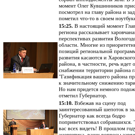
момент Олег Кувшинников прис
посмотрел на главу района и за
пометил что-то в своем ноутбук
15:25.
В настоящий момент Гла
региона рассказывает харовчана
перспективах развития Вологод
области. Многие из приоритетн
позиций региональной програм
развития касаются и Харовского
района, в частности, речь идет 
снабжении территории района г
"Газификация вашего района пр
к значительному снижению тар
Но нам придется немного подожд
отметил Губернатор.
15:10.
Взбежав на сцену под
заинтересованный шепоток в за
Губернатор как всегда бодро
поприветствовал собравшихся. 
вас всех видеть! В прошлом год
энергетика, ваши вопросы заря