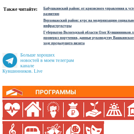
Бабушкинский район: от кризисного управления к ус
Также читайте:
развитию
Верховажский район: курс на модернизацию социальн
инфраструктуры
Губернатор Вологодской области Олег Кувшинников 
проверил поручения, данные руководству Вашкинског
ходе предыдущего визита
Больше хороших
новостей в моем телеграм
канале
Кувшинников. Live