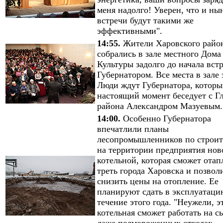
меня надолго! Уверен, что и н
встречи будут такими же
эффективными".
14:55.
Жители Харовского райо
собрались в зале местного Дома
Культуры задолго до начала вст
Губернатором. Все места в зале 
Люди ждут Губернатора, которы
настоящий момент беседует с Г
района Александром Мазуевым.
14:00.
Особенно Губернатора
впечатлили планы
лесопромышленников по строит
на территории предприятия нов
котельной, которая сможет отап
треть города Харовска и позвол
снизить цены на отопление. Ее
планируют сдать в эксплуатаци
течение этого года. "Неужели, э
котельная сможет работать на с
даже подмороженных отходах