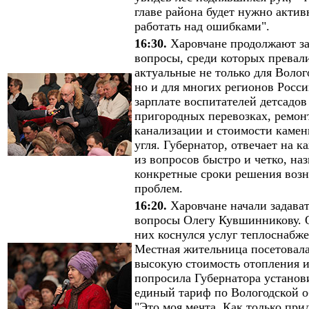
главе района будет нужно актив
работать над ошибками".
16:30.
Харовчане продолжают за
вопросы, среди которых превал
актуальные не только для Воло
но и для многих регионов Росси
зарплате воспитателей детсадов
пригородных перевозках, ремон
канализации и стоимости камен
угля. Губернатор, отвечает на 
из вопросов быстро и четко, на
конкретные сроки решения воз
проблем.
16:20.
Харовчане начали задават
вопросы Олегу Кувшинникову. 
них коснулся услуг теплоснабже
Местная жительница посетовала
высокую стоимость отопления 
попросила Губернатора установ
единый тариф по Вологодской о
"Это моя мечта. Как только прид