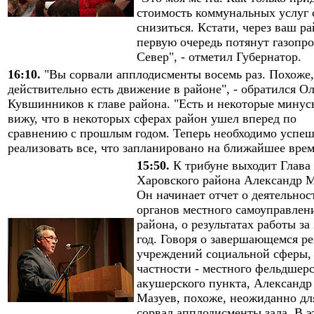
стоимость коммунальных услуг
снизиться. Кстати, через ваш ра
первую очередь потянут газопро
Север", - отметил Губернатор.
16:10.
"Вы сорвали апплодисменты восемь раз. Похоже,
действительно есть движение в районе", - обратился Ол
Кувшинников к главе района. "Есть и некоторые минусы
вижу, что в некоторых сферах район ушел вперед по
сравнению с прошлым годом. Теперь необходимо успе
реализовать все, что запланировано на ближайшее врем
15:50.
К трибуне выходит Глава
Харовского района Александр М
Он начинает отчет о деятельнос
органов местного самоуправлен
района, о результатах работы за
год. Говоря о завершающемся р
учреждений социальной сферы,
частности - местного фельдшерс
акушерского пункта, Александр
Мазуев, похоже, неожиданно для
сорвал апплодисменты зала. В э