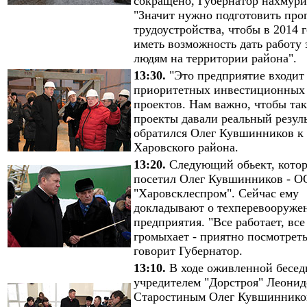
сокращено, Губернатор нахмури
"Значит нужно подготовить про
трудоустройства, чтобы в 2014 
иметь возможность дать работу
людям на территории района".
13:30.
"Это предприятие входит 
приоритетных инвестиционных
проектов. Нам важно, чтобы та
проекты давали реальный резуль
обратился Олег Кувшинников к 
Харовского района.
13:20.
Следующий обьект, кото
посетил Олег Кувшинников - 
"Харовсклеспром". Сейчас ему
докладывают о техперевооруже
предприятия. "Все работает, все
громыхает - приятно посмотреть"
говорит Губернатор.
13:10.
В ходе оживленной бесед
учредителем "Дорстроя" Леони
Старостиным Олег Кувшиннико