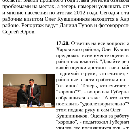
проблемами на местах, а теперь намерен услышать отч
и мнение населения по итогам 2012 года. Сегодня с т
рабочим визитом Олег Кувшинников находится в Ха
районе. Репортаж ведут Даниил Туров и фотокоррес
Сергей Юров.
17:20.
Ответив на все вопросы 
Харовского района, Олег Кувш
предложил всем вместе оценить
районных властей. "Давайте ре
какой оценки достоин глава рай
Поднимайте руки, кто считает, 
районные власти сработали на
"отлично". Теперь, кто считает, 
"хорошо"?", - вопрошал Губерна
собравшихся в зале. "А кто за т
поставить "удовлетворительно"?
этом поднял руку и сам Олег
Кувшинников. Оценка за работ
"хорошо", - подытожил Губернат
увидев лес поднявшихся рук, - 